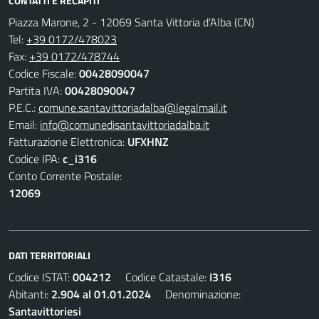
CONTATTI E RECAPITI
Piazza Marone, 2 - 12069 Santa Vittoria d’Alba (CN)
Tel:
+39 0172/478023
Fax:
+39 0172/478744
Codice Fiscale:
00428090047
Partita IVA:
00428090047
P.E.C.:
comune.santavittoriadalba@legalmail.it
Email:
info@comunedisantavittoriadalba.it
Fatturazione Elettronica:
UFXHNZ
Codice IPA:
c_i316
Conto Corrente Postale:
12069
DATI TERRITORIALI
Codice ISTAT:
004212
Codice Catastale:
I316
Abitanti:
2.904 al 01.01.2024
Denominazione:
Santavittoriesi