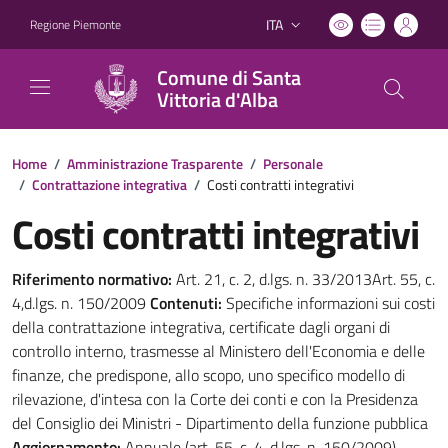
ITA
Regione Piemonte
Lingua attiva:
Comune di Santa
Vittoria d'Alba
Home
/
Amministrazione Trasparente
/
Personale
/
Contrattazione integrativa
/
Costi contratti integrativi
Costi contratti integrativi
Riferimento normativo:
Art. 21, c. 2, d.lgs. n. 33/2013Art. 55, c.
4,d.lgs. n. 150/2009
Contenuti:
Specifiche informazioni sui costi
della contrattazione integrativa, certificate dagli organi di
controllo interno, trasmesse al Ministero dell'Economia e delle
finanze, che predispone, allo scopo, uno specifico modello di
rilevazione, d'intesa con la Corte dei conti e con la Presidenza
del Consiglio dei Ministri - Dipartimento della funzione pubblica
Aggiornamento:
Annuale (art. 55, c. 4, d.lgs. n. 150/2009)