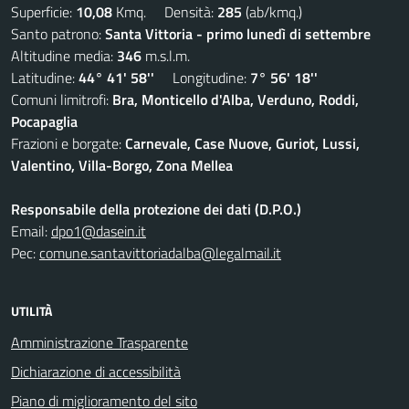
Superficie:
10,08
Kmq. Densità:
285
(ab/kmq.)
Santo patrono:
Santa Vittoria - primo lunedì di settembre
Altitudine media:
346
m.s.l.m.
Latitudine:
44° 41' 58''
Longitudine:
7° 56' 18''
Comuni limitrofi:
Bra, Monticello d'Alba, Verduno, Roddi,
Pocapaglia
Frazioni e borgate:
Carnevale, Case Nuove, Guriot, Lussi,
Valentino, Villa-Borgo, Zona Mellea
Responsabile della protezione dei dati (D.P.O.)
Email:
dpo1@dasein.it
Pec:
comune.santavittoriadalba@legalmail.it
UTILITÀ
Amministrazione Trasparente
Dichiarazione di accessibilità
Piano di miglioramento del sito