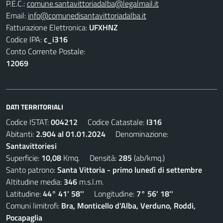
P.E.C.:
comune.santavittoriadalba@legalmail.it
Email:
info@comunedisantavittoriadalba.it
Fatturazione Elettronica:
UFXHNZ
Codice IPA:
c_i316
Conto Corrente Postale:
12069
DATI TERRITORIALI
Codice ISTAT:
004212
Codice Catastale:
I316
Abitanti:
2.904 al 01.01.2024
Denominazione:
Santavittoriesi
Superficie:
10,08
Kmq. Densità:
285
(ab/kmq.)
Santo patrono:
Santa Vittoria - primo lunedì di settembre
Altitudine media:
346
m.s.l.m.
Latitudine:
44° 41' 58''
Longitudine:
7° 56' 18''
Comuni limitrofi:
Bra, Monticello d'Alba, Verduno, Roddi,
Pocapaglia