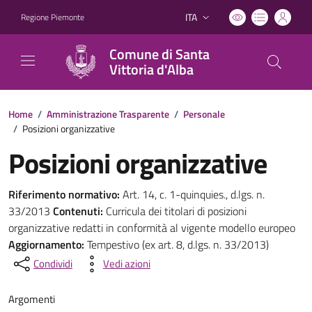
ITA
Regione Piemonte
Lingua attiva:
Comune di Santa
Vittoria d'Alba
Home
/
Amministrazione Trasparente
/
Personale
/
Posizioni organizzative
Posizioni organizzative
Riferimento normativo:
Art. 14, c. 1-quinquies., d.lgs. n.
33/2013
Contenuti:
Curricula dei titolari di posizioni
organizzative redatti in conformità al vigente modello europeo
Aggiornamento:
Tempestivo (ex art. 8, d.lgs. n. 33/2013)
Condividi
Vedi azioni
Argomenti