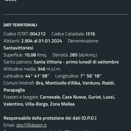
DATI TERRITORIALI
Codice ISTAT:
004212
Codice Catastale:
I316
Abitanti:
2.904 al 01.01.2024
Denominazione:
Santavittoriesi
Superficie:
10,08
Kmq. Densità:
285
(ab/kmq.)
Santo patrono:
Santa Vittoria - primo lunedì di settembre
Altitudine media:
346
m.s.l.m.
Latitudine:
44° 41' 58''
Longitudine:
7° 56' 18''
Comuni limitrofi:
Bra, Monticello d'Alba, Verduno, Roddi,
Pocapaglia
Frazioni e borgate:
Carnevale, Case Nuove, Guriot, Lussi,
Valentino, Villa-Borgo, Zona Mellea
Responsabile della protezione dei dati (D.P.O.)
Email:
dpo1@dasein.it