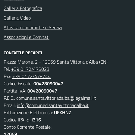
Galleria Fotografica
Galleria Video
Attività economiche e Servizi
Associazioni e Comitati
CONTATTI E RECAPITI
Piazza Marone, 2 - 12069 Santa Vittoria d’Alba (CN)
Tel:
+39 0172/478023
Fax:
+39 0172/478744
Codice Fiscale:
00428090047
Partita IVA:
00428090047
P.E.C.:
comune.santavittoriadalba@legalmail.it
Email:
info@comunedisantavittoriadalba.it
Fatturazione Elettronica:
UFXHNZ
Codice IPA:
c_i316
Conto Corrente Postale:
12069