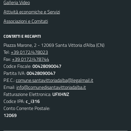
Galleria Video
Attività economiche e Servizi
Associazioni e Comitati
CONTATTI E RECAPITI
Piazza Marone, 2 - 12069 Santa Vittoria d’Alba (CN)
Tel:
+39 0172/478023
Fax:
+39 0172/478744
Codice Fiscale:
00428090047
Partita IVA:
00428090047
P.E.C.:
comune.santavittoriadalba@legalmail.it
Email:
info@comunedisantavittoriadalba.it
Fatturazione Elettronica:
UFXHNZ
Codice IPA:
c_i316
Conto Corrente Postale:
12069