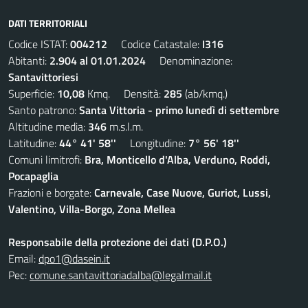
DATI TERRITORIALI
Codice ISTAT:
004212
Codice Catastale:
I316
Abitanti:
2.904 al 01.01.2024
Denominazione:
Santavittoriesi
Superficie:
10,08
Kmq. Densità:
285
(ab/kmq.)
Santo patrono:
Santa Vittoria - primo lunedì di settembre
Altitudine media:
346
m.s.l.m.
Latitudine:
44° 41' 58''
Longitudine:
7° 56' 18''
Comuni limitrofi:
Bra, Monticello d'Alba, Verduno, Roddi,
Pocapaglia
Frazioni e borgate:
Carnevale, Case Nuove, Guriot, Lussi,
Valentino, Villa-Borgo, Zona Mellea
Responsabile della protezione dei dati (D.P.O.)
Email:
dpo1@dasein.it
Pec:
comune.santavittoriadalba@legalmail.it