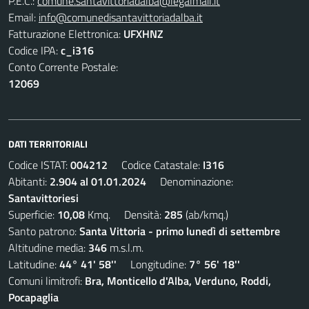
P.E.C.:
comune.santavittoriadalba@legalmail.it
Email:
info@comunedisantavittoriadalba.it
Fatturazione Elettronica:
UFXHNZ
Codice IPA:
c_i316
Conto Corrente Postale:
12069
DATI TERRITORIALI
Codice ISTAT:
004212
Codice Catastale:
I316
Abitanti:
2.904 al 01.01.2024
Denominazione:
Santavittoriesi
Superficie:
10,08
Kmq. Densità:
285
(ab/kmq.)
Santo patrono:
Santa Vittoria - primo lunedì di settembre
Altitudine media:
346
m.s.l.m.
Latitudine:
44° 41' 58''
Longitudine:
7° 56' 18''
Comuni limitrofi:
Bra, Monticello d'Alba, Verduno, Roddi,
Pocapaglia