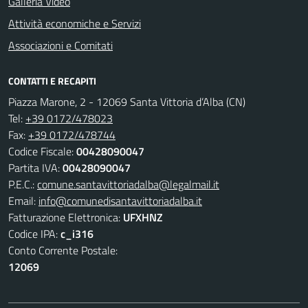
Galleria Video
Attività economiche e Servizi
Associazioni e Comitati
CONTATTI E RECAPITI
Piazza Marone, 2 - 12069 Santa Vittoria d’Alba (CN)
Tel:
+39 0172/478023
Fax:
+39 0172/478744
Codice Fiscale:
00428090047
Partita IVA:
00428090047
P.E.C.:
comune.santavittoriadalba@legalmail.it
Email:
info@comunedisantavittoriadalba.it
Fatturazione Elettronica:
UFXHNZ
Codice IPA:
c_i316
Conto Corrente Postale:
12069