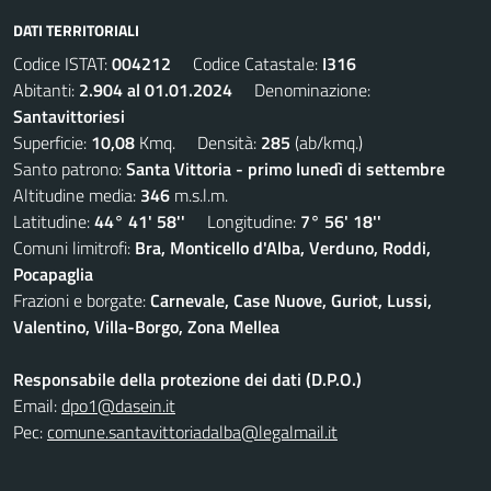
DATI TERRITORIALI
Codice ISTAT:
004212
Codice Catastale:
I316
Abitanti:
2.904 al 01.01.2024
Denominazione:
Santavittoriesi
Superficie:
10,08
Kmq. Densità:
285
(ab/kmq.)
Santo patrono:
Santa Vittoria - primo lunedì di settembre
Altitudine media:
346
m.s.l.m.
Latitudine:
44° 41' 58''
Longitudine:
7° 56' 18''
Comuni limitrofi:
Bra, Monticello d'Alba, Verduno, Roddi,
Pocapaglia
Frazioni e borgate:
Carnevale, Case Nuove, Guriot, Lussi,
Valentino, Villa-Borgo, Zona Mellea
Responsabile della protezione dei dati (D.P.O.)
Email:
dpo1@dasein.it
Pec:
comune.santavittoriadalba@legalmail.it