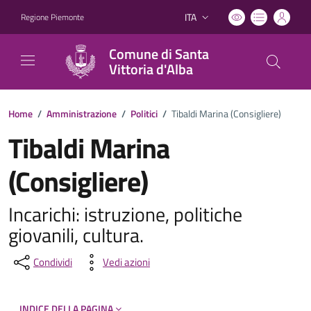
ITA
Regione Piemonte
Lingua attiva:
Comune di Santa
Vittoria d'Alba
Home
/
Amministrazione
/
Politici
/
Tibaldi Marina (Consigliere)
Tibaldi Marina
(Consigliere)
Incarichi: istruzione, politiche
giovanili, cultura.
Condividi
Vedi azioni
INDICE DELLA PAGINA