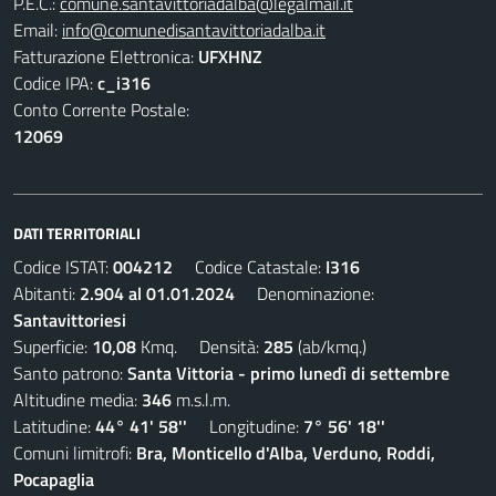
P.E.C.:
comune.santavittoriadalba@legalmail.it
Email:
info@comunedisantavittoriadalba.it
Fatturazione Elettronica:
UFXHNZ
Codice IPA:
c_i316
Conto Corrente Postale:
12069
DATI TERRITORIALI
Codice ISTAT:
004212
Codice Catastale:
I316
Abitanti:
2.904 al 01.01.2024
Denominazione:
Santavittoriesi
Superficie:
10,08
Kmq. Densità:
285
(ab/kmq.)
Santo patrono:
Santa Vittoria - primo lunedì di settembre
Altitudine media:
346
m.s.l.m.
Latitudine:
44° 41' 58''
Longitudine:
7° 56' 18''
Comuni limitrofi:
Bra, Monticello d'Alba, Verduno, Roddi,
Pocapaglia