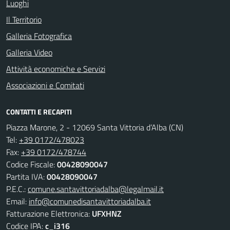
Luoghi
Il Territorio
Galleria Fotografica
Galleria Video
Attività economiche e Servizi
Associazioni e Comitati
CONTATTI E RECAPITI
Piazza Marone, 2 - 12069 Santa Vittoria d’Alba (CN)
Tel:
+39 0172/478023
Fax:
+39 0172/478744
Codice Fiscale:
00428090047
Partita IVA:
00428090047
P.E.C.:
comune.santavittoriadalba@legalmail.it
Email:
info@comunedisantavittoriadalba.it
Fatturazione Elettronica:
UFXHNZ
Codice IPA:
c_i316