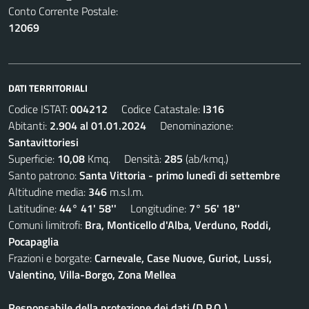
Conto Corrente Postale:
12069
DATI TERRITORIALI
Codice ISTAT:
004212
Codice Catastale:
I316
Abitanti:
2.904 al 01.01.2024
Denominazione:
Santavittoriesi
Superficie:
10,08
Kmq. Densità:
285
(ab/kmq.)
Santo patrono:
Santa Vittoria - primo lunedì di settembre
Altitudine media:
346
m.s.l.m.
Latitudine:
44° 41' 58''
Longitudine:
7° 56' 18''
Comuni limitrofi:
Bra, Monticello d'Alba, Verduno, Roddi,
Pocapaglia
Frazioni e borgate:
Carnevale, Case Nuove, Guriot, Lussi,
Valentino, Villa-Borgo, Zona Mellea
Responsabile della protezione dei dati (D.P.O.)