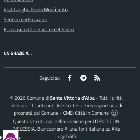
Visit Langhe Roero Monferrato
Sentieri dei Frescanti
Ecomuseo delle Rocche del Roero
UN GRAZIE A...
Facebook
Telegram
RSS
Seguici su
©
2026
Comune di
Santa Vittoria d'Alba
- Tutti i diritti
riservati - I contenuti del sito, testi e immagini sono di
proprietà del Comune - CMS:
Città In Comune
Questo sito utilizza, nella versione per UTENTI CON
DISLESSIA,
Biancoenero ®
, una font italiana ad Alta
Leggibilità.
Reimposta