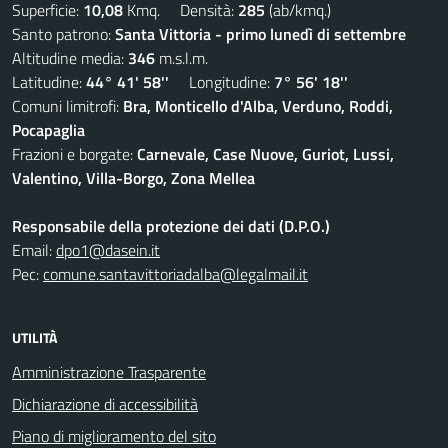
Superficie:
10,08
Kmq. Densità:
285
(ab/kmq.)
Santo patrono:
Santa Vittoria - primo lunedì di settembre
Altitudine media:
346
m.s.l.m.
Latitudine:
44° 41' 58''
Longitudine:
7° 56' 18''
Comuni limitrofi:
Bra, Monticello d'Alba, Verduno, Roddi,
Pocapaglia
Frazioni e borgate:
Carnevale, Case Nuove, Guriot, Lussi,
Valentino, Villa-Borgo, Zona Mellea
Responsabile della protezione dei dati (D.P.O.)
Email:
dpo1@dasein.it
Pec:
comune.santavittoriadalba@legalmail.it
UTILITÀ
Amministrazione Trasparente
Dichiarazione di accessibilità
Piano di miglioramento del sito