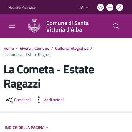
ITA
Regione Piemonte
Lingua attiva:
Comune di Santa
Vittoria d'Alba
Home
/
Vivere il Comune
/
Galleria fotografica
/
La Cometa - Estate Ragazzi
La Cometa - Estate
Ragazzi
Dettagli del documento
Condividi
Vedi azioni
INDICE DELLA PAGINA