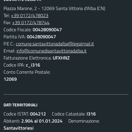
Piazza Marone, 2 - 12069 Santa Vittoria d’Alba (CN)
Tel:
+39 0172/478023
Fax:
+39 0172/478744
Codice Fiscale:
00428090047
Partita IVA:
00428090047
P.E.C.:
comune.santavittoriadalba@legalmail.it
Email:
info@comunedisantavittoriadalba.it
Fatturazione Elettronica:
UFXHNZ
Codice IPA:
c_i316
Conto Corrente Postale:
12069
DATI TERRITORIALI
Codice ISTAT:
004212
Codice Catastale:
I316
Abitanti:
2.904 al 01.01.2024
Denominazione:
Santavittoriesi