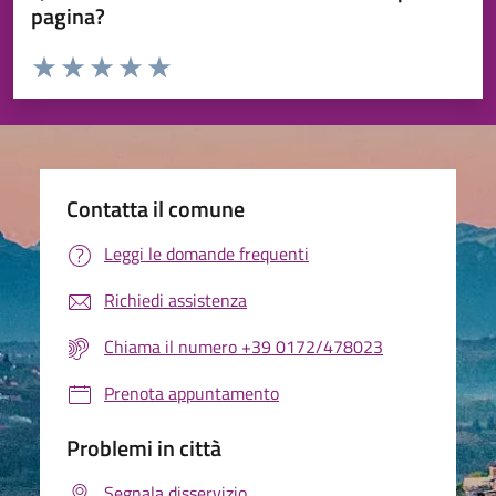
pagina?
Valuta da 1 a 5 stelle la pagina
Valuta 1 stelle su 5
Valuta 2 stelle su 5
Valuta 3 stelle su 5
Valuta 4 stelle su 5
Valuta 5 stelle su 5
Contatta il comune
Leggi le domande frequenti
Richiedi assistenza
Chiama il numero +39 0172/478023
Prenota appuntamento
Problemi in città
Segnala disservizio