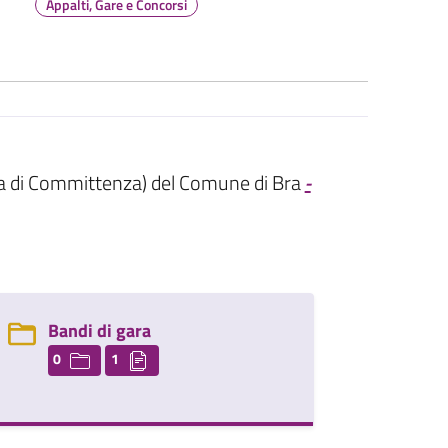
Appalti, Gare e Concorsi
ica di Committenza) del Comune di Bra
-
Bandi di gara
0
1