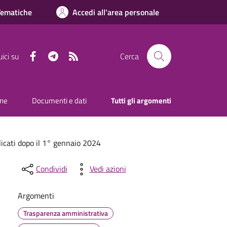
Tematiche
Accedi all'area personale
Facebook
Telegram
RSS
ici su
Cerca
one
Documenti e dati
Tutti gli argomenti
licati dopo il 1° gennaio 2024
Condividi
Vedi azioni
Argomenti
Trasparenza amministrativa