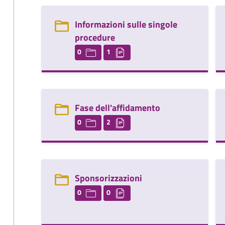
Informazioni sulle singole
procedure
0
1
Fase dell'affidamento
0
2
Sponsorizzazioni
0
0