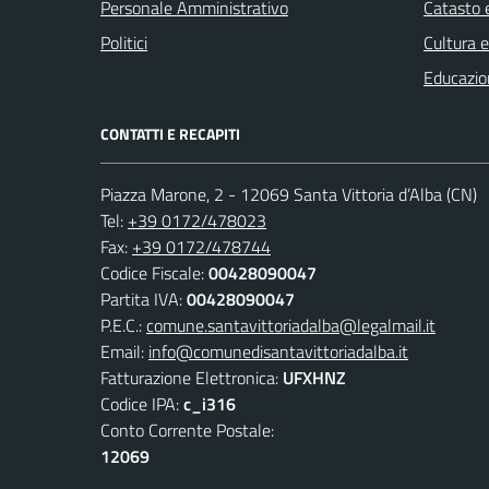
Personale Amministrativo
Catasto e
Politici
Cultura 
Educazio
CONTATTI E RECAPITI
Piazza Marone, 2 - 12069 Santa Vittoria d’Alba (CN)
Tel:
+39 0172/478023
Fax:
+39 0172/478744
Codice Fiscale:
00428090047
Partita IVA:
00428090047
P.E.C.:
comune.santavittoriadalba@legalmail.it
Email:
info@comunedisantavittoriadalba.it
Fatturazione Elettronica:
UFXHNZ
Codice IPA:
c_i316
Conto Corrente Postale:
12069