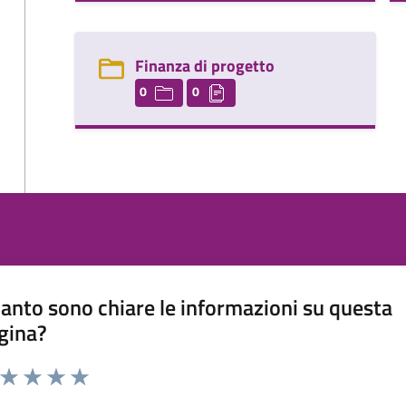
Finanza di progetto
0
0
anto sono chiare le informazioni su questa
gina?
a da 1 a 5 stelle la pagina
ta 1 stelle su 5
Valuta 2 stelle su 5
Valuta 3 stelle su 5
Valuta 4 stelle su 5
Valuta 5 stelle su 5