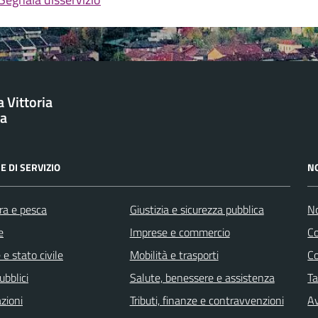
 Vittoria
ba
E DI SERVIZIO
N
ra e pesca
Giustizia e sicurezza pubblica
No
e
Imprese e commercio
C
e stato civile
Mobilità e trasporti
C
ubblici
Salute, benessere e assistenza
Ta
zioni
Tributi, finanze e contravvenzioni
Av