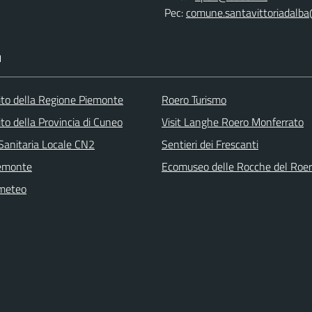
Pec:
comune.santavittoriadalba
I
 sito della Regione Piemonte
Roero Turismo
 sito della Provincia di Cuneo
Visit Langhe Roero Monferrato
Sanitaria Locale CN2
Sentieri dei Frescanti
emonte
Ecomuseo delle Rocche del Roe
 meteo