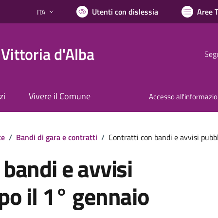
Utenti con dislessia
Aree 
ITA
Lingua attiva:
Vittoria d'Alba
Segu
zi
Vivere il Comune
Accesso all'informazi
te
/
Bandi di gara e contratti
/
Contratti con bandi e avvisi pubb
 bandi e avvisi
po il 1° gennaio