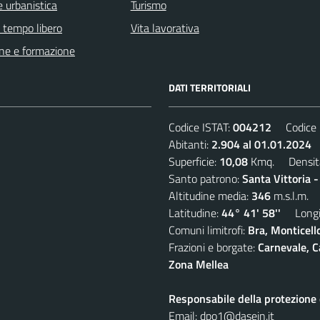
 urbanistica
Turismo
e tempo libero
Vita lavorativa
ne e formazione
DATI TERRITORIALI
Codice ISTAT:
004212
Codice C
Abitanti:
2.904 al 01.01.2024
D
Superficie:
10,08
Kmq. Densit
Santo patrono:
Santa Vittoria 
Altitudine media:
346
m.s.l.m.
Latitudine:
44° 41' 58''
Longit
Comuni limitrofi:
Bra, Monticell
Frazioni e borgate:
Carnevale, C
Zona Mellea
Responsabile della protezione d
Email:
dpo1@dasein.it