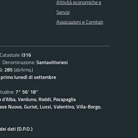
Attività economiche e
Servizi
Associazioni e Comitati
atastale:
I316
enominazione:
Santavittoriesi
à:
285
(ab/kmq.)
- primo lunedì di settembre
udine:
7° 56' 18''
o d'Alba, Verduno, Roddi, Pocapaglia
ase Nuove, Guriot, Lussi, Valentino, Villa-Borgo,
ei dati (D.P.O.)