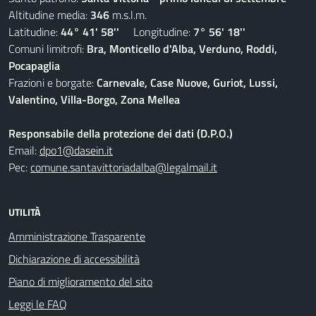
Altitudine media:
346
m.s.l.m.
Latitudine:
44° 41' 58''
Longitudine:
7° 56' 18''
Comuni limitrofi:
Bra, Monticello d'Alba, Verduno, Roddi,
Pocapaglia
Frazioni e borgate:
Carnevale, Case Nuove, Guriot, Lussi,
Valentino, Villa-Borgo, Zona Mellea
Responsabile della protezione dei dati (D.P.O.)
Email:
dpo1@dasein.it
Pec:
comune.santavittoriadalba@legalmail.it
UTILITÀ
Amministrazione Trasparente
Dichiarazione di accessibilità
Piano di miglioramento del sito
Leggi le FAQ