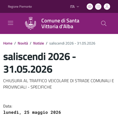
ITA
Regione Piemonte
Lingua attiva:
Comune di Santa
Vittoria d'Alba
Home
/
Novità
/
Notizie
/
saliscendi 2026 - 31.05.2026
saliscendi 2026 -
31.05.2026
Dettagli del documento
CHIUSURA AL TRAFFICO VEICOLARE DI STRADE COMUNALI E
PROVINCIALI - SPECIFICHE
Data:
lunedì, 25 maggio 2026