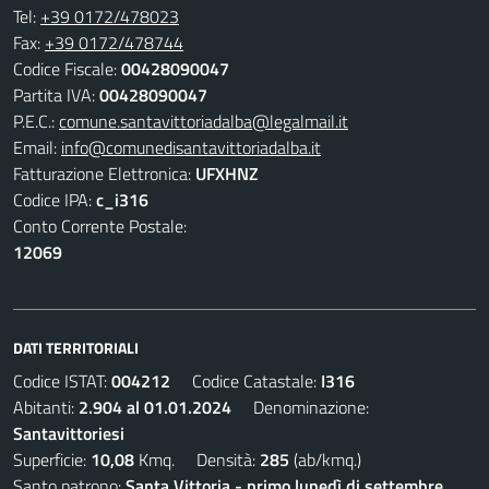
Tel:
+39 0172/478023
Fax:
+39 0172/478744
Codice Fiscale:
00428090047
Partita IVA:
00428090047
P.E.C.:
comune.santavittoriadalba@legalmail.it
Email:
info@comunedisantavittoriadalba.it
Fatturazione Elettronica:
UFXHNZ
Codice IPA:
c_i316
Conto Corrente Postale:
12069
DATI TERRITORIALI
Codice ISTAT:
004212
Codice Catastale:
I316
Abitanti:
2.904 al 01.01.2024
Denominazione:
Santavittoriesi
Superficie:
10,08
Kmq. Densità:
285
(ab/kmq.)
Santo patrono:
Santa Vittoria - primo lunedì di settembre