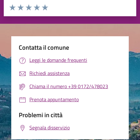
Valuta da 1 a 5 stelle la pagina
Valuta 1 stelle su 5
Valuta 2 stelle su 5
Valuta 3 stelle su 5
Valuta 4 stelle su 5
Valuta 5 stelle su 5
Contatta il comune
Leggi le domande frequenti
Richiedi assistenza
Chiama il numero +39 0172/478023
Prenota appuntamento
Problemi in città
Segnala disservizio