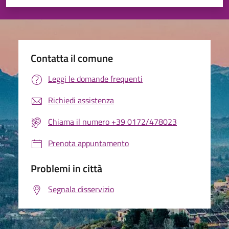
Valuta 1 stelle su 5
Valuta 2 stelle su 5
Valuta 3 stelle su 5
Valuta 4 stelle su 5
Valuta 5 stelle su 5
Contatta il comune
Leggi le domande frequenti
Richiedi assistenza
Chiama il numero +39 0172/478023
Prenota appuntamento
Problemi in città
Segnala disservizio