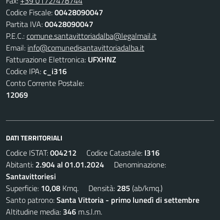
Fax:
+39 0172/478744
Codice Fiscale:
00428090047
Partita IVA:
00428090047
P.E.C.:
comune.santavittoriadalba@legalmail.it
Email:
info@comunedisantavittoriadalba.it
Fatturazione Elettronica:
UFXHNZ
Codice IPA:
c_i316
Conto Corrente Postale:
12069
DATI TERRITORIALI
Codice ISTAT:
004212
Codice Catastale:
I316
Abitanti:
2.904 al 01.01.2024
Denominazione:
Santavittoriesi
Superficie:
10,08
Kmq. Densità:
285
(ab/kmq.)
Santo patrono:
Santa Vittoria - primo lunedì di settembre
Altitudine media:
346
m.s.l.m.