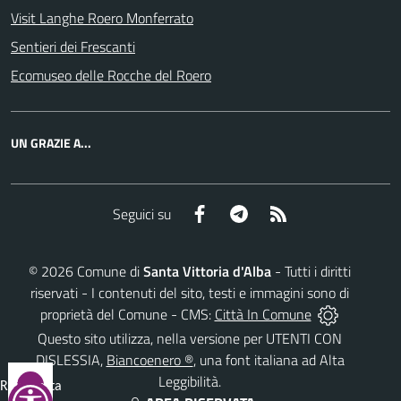
Visit Langhe Roero Monferrato
Sentieri dei Frescanti
Ecomuseo delle Rocche del Roero
UN GRAZIE A...
Facebook
Telegram
RSS
Seguici su
©
2026
Comune di
Santa Vittoria d'Alba
- Tutti i diritti
riservati - I contenuti del sito, testi e immagini sono di
proprietà del Comune - CMS:
Città In Comune
Questo sito utilizza, nella versione per UTENTI CON
DISLESSIA,
Biancoenero ®
, una font italiana ad Alta
Leggibilità.
Reimposta