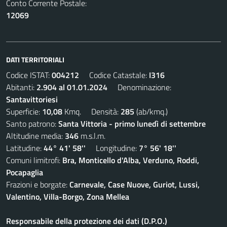
Conto Corrente Postale:
12069
DATI TERRITORIALI
Codice ISTAT:
004212
Codice Catastale:
I316
Abitanti:
2.904 al 01.01.2024
Denominazione:
Santavittoriesi
Superficie:
10,08
Kmq. Densità:
285
(ab/kmq.)
Santo patrono:
Santa Vittoria - primo lunedì di settembre
Altitudine media:
346
m.s.l.m.
Latitudine:
44° 41' 58''
Longitudine:
7° 56' 18''
Comuni limitrofi:
Bra, Monticello d'Alba, Verduno, Roddi,
Pocapaglia
Frazioni e borgate:
Carnevale, Case Nuove, Guriot, Lussi,
Valentino, Villa-Borgo, Zona Mellea
Responsabile della protezione dei dati (D.P.O.)